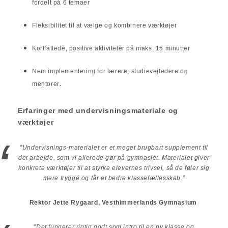
fordelt på 6 temaer
Fleksibilitet til at vælge og kombinere værktøjer
Kortfattede, positive aktiviteter på maks. 15 minutter
Nem implementering for lærere, studievejledere og
.
mentorer
Erfaringer med undervisningsmateriale og
værktøjer
”Undervisnings-materialet er et meget brugbart supplement til
det arbejde, som vi allerede gør på gymnasiet. Materialet giver
konkrete værktøjer til at styrke elevernes trivsel, så de føler sig
mere trygge og får et bedre klassefællesskab.”
Rektor Jette Rygaard, Vesthimmerlands Gymnasium
”Det fungerer rigtig godt som intro til en ny klasse og