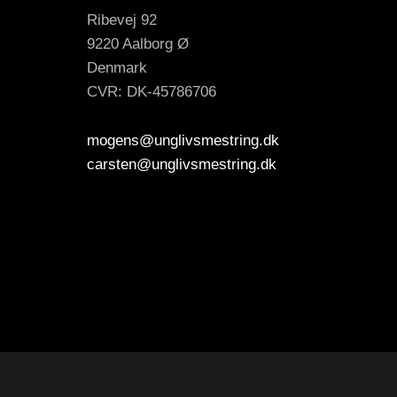
Ribevej 92
9220 Aalborg Ø
Denmark
CVR: DK-45786706
mogens@unglivsmestring.dk
carsten@unglivsmestring.dk