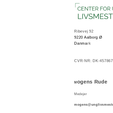
Ribevej 92
9220 Aalborg Ø
Danma
rk
CVR-NR: DK-457867
ogens Rude
M
Medejer
mogens@unglivsmestr