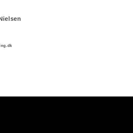
Nielsen
ing.dk