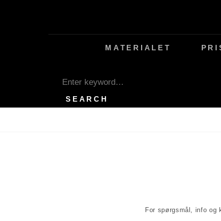
Skip
to
content
MATERIALET
PRI
SEARCH
Search
for:
SEARCH
For spørgsmål, info og