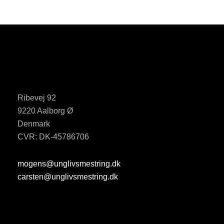
Ribevej 92
9220 Aalborg Ø
Denmark
CVR: DK-45786706
mogens@unglivsmestring.dk
carsten@unglivsmestring.dk